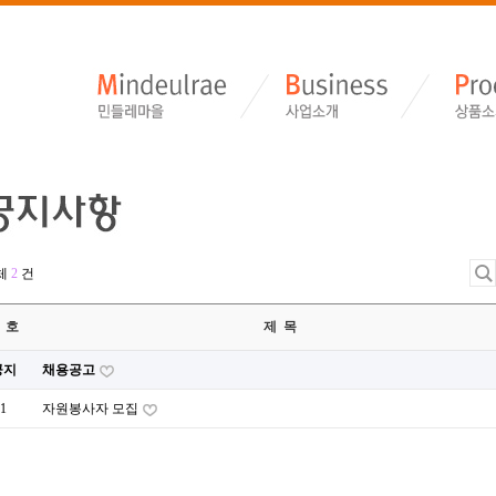
체
2
건
 호
제 목
공지
채용공고
1
자원봉사자 모집