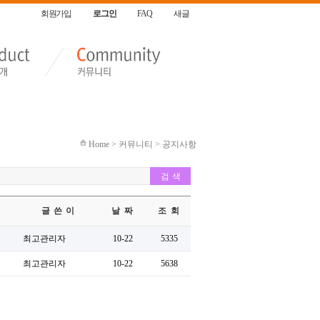
회원가입
로그인
FAQ
새글
Home > 커뮤니티 > 공지사항
글 쓴 이
날 짜
조 회
최고관리자
10-22
5335
최고관리자
10-22
5638