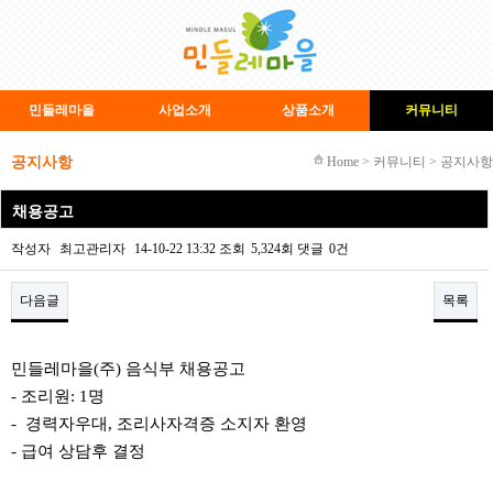
민들레마을
사업소개
상품소개
커뮤니티
공지사항
Home > 커뮤니티 > 공지사항
채용공고
작성자
최고관리자
14-10-22 13:32
조회
5,324회
댓글
0건
다음글
목록
본문
민들레마을(주) 음식부 채용공고
- 조리원: 1명
- 경력자우대, 조리사자격증 소지자 환영
- 급여 상담후 결정