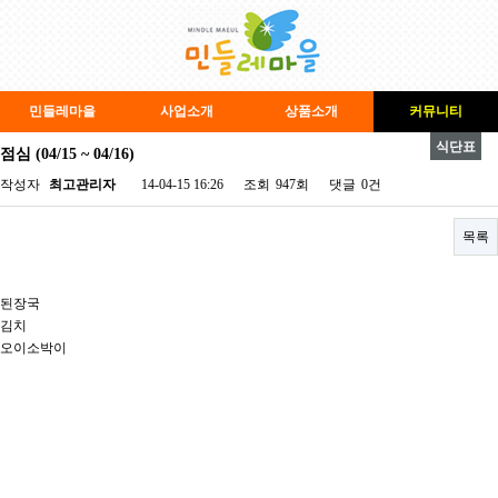
민들레마을
사업소개
상품소개
커뮤니티
식단표
점심 (04/15 ~ 04/16)
페이지 정보
작성자
최고관리자
14-04-15 16:26
조회
947회
댓글
0건
목록
된장국
김치
오이소박이